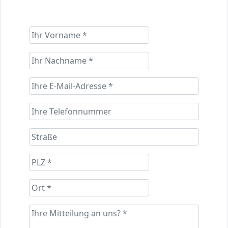
die Nutzung des folgenden Formulars.
Selbstverständlich werden all Ihre Daten vertraulich
behandelt. Wir melden uns dann umgehend bei Ihnen.
Natürlich können Sie uns auch jederzeit per E-Mail oder
telefonisch unter
01516 - 11 35 544
kontaktieren!