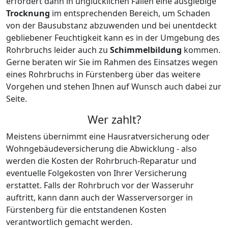
Handelt es sich bei dem Wasserrohrbruch um einen
Bruch an der Hauptleitung oder wurde der Rohrbruch
in Fürstenberg / Havel erst nach einiger Zeit von Ihnen
bemerkt, so ist es möglich, dass schon sehr viel Wasser
ausgetreten ist, wo es nichts zu suchen hat. Das
erfordert dann in unglücklichen Fällen eine ausgiebige
Trocknung
im entsprechenden Bereich, um Schaden
von der Bausubstanz abzuwenden und bei unentdeckt
gebliebener Feuchtigkeit kann es in der Umgebung des
Rohrbruchs leider auch zu
Schimmelbildung
kommen.
Gerne beraten wir Sie im Rahmen des Einsatzes wegen
eines Rohrbruchs in Fürstenberg über das weitere
Vorgehen und stehen Ihnen auf Wunsch auch dabei zur
Seite.
Wer zahlt?
Meistens übernimmt eine Hausratversicherung oder
Wohngebäudeversicherung die Abwicklung - also
werden die Kosten der Rohrbruch-Reparatur und