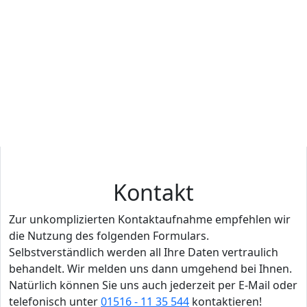
auch möglich in Fürstenberg einen tropfenden
Wasserhahn, eine durchlaufende Toilette oder
einen Wasseraustritt an Verbindungsstellen
aufgrund veralteter Dichtungen zu reparieren.
Aber auch in diesen Fällen muss es manchmal
schnell gehen, wenn zum Beispiel unkontrolliert
Wasser aus ihrer Waschmaschine austritt. Daher
sind wir auch hier rund um die Uhr mit unserer
Vermittlungstätigkeit für Sie in Fürstenberg / Havel
und Umgebung im Einsatz - an 365 Tagen im Jahr.
Kontakt
Zur unkomplizierten Kontaktaufnahme empfehlen wir