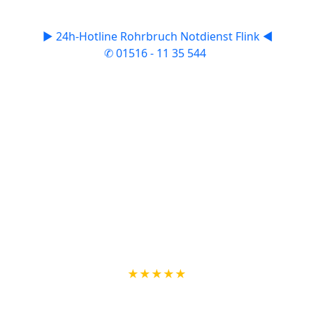
eventuelle Folgekosten von Ihrer Versicherung
erstattet. Falls der Rohrbruch vor der Wasseruhr
auftritt, kann dann auch der Wasserversorger in
Fürstenberg für die entstandenen Kosten
verantwortlich gemacht werden.
► 24h-Hotline Rohrbruch Notdienst Flink ◄
✆ 01516 - 11 35 544
KUNDENMEINUNGEN
Igor W. aus Fürstenberg